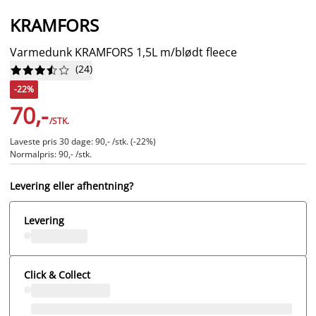
KRAMFORS
Varmedunk KRAMFORS 1,5L m/blødt fleece
(
24
)










-22%
70,-
/STK.
Laveste pris 30 dage: 90,- /stk. (-22%)
Normalpris: 90,- /stk.
Levering eller afhentning?
Levering
Click & Collect