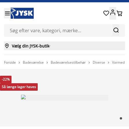






Vælg din JYSK-butik

Forside
Badeværelse
Badeværelsestilbehør
Diverse
Varmedunk




-22%
Så længe lager haves