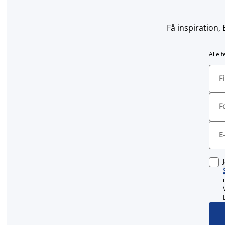
Få inspiration,
Alle 
F
F
E