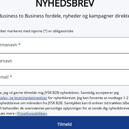
NYHEDSBREV
 Business to Business fordele, nyheder og kampagner direkte
felter markeret med stjerne (*) er obligatoriske
irmanavn
*
ornavn
-mail
*
Ja, jeg vil gerne tilmelde mig JYSK B2B-nyhedsbrev. Samtidig accepterer jeg
Salgs- og leveringsbetingelser
for nyhedsbrevet. Jeg kan forvente at modtage 1-2
nyhedsbreve om måneden fra JYSK B2B. Samtykket kan til enhver tid trækkes tilb
Vi behandler de ovennævnte personlige oplysninger for at sende dig nyhedsbreve
Læs mere i
Privatlivspolitikken
.
Tilmeld