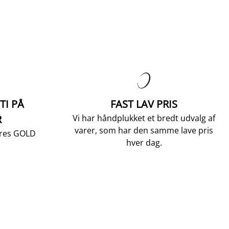

TI PÅ
FAST LAV PRIS
R
Vi har håndplukket et bredt udvalg af
varer, som har den samme lave pris
vores GOLD
hver dag.