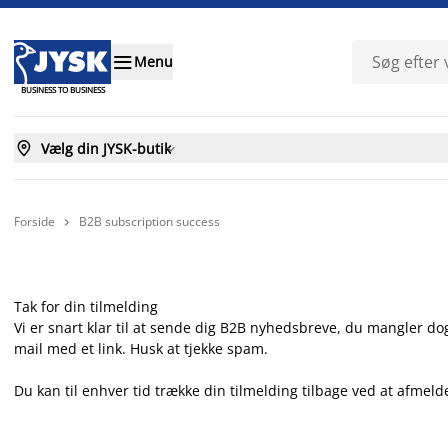

Menu
BUSINESS TO BUSINESS

Vælg din JYSK-butik

Forside
B2B subscription success

Tak for din tilmelding
Vi er snart klar til at sende dig B2B nyhedsbreve, du mangler dog
mail med et link. Husk at tjekke spam.
Du kan til enhver tid trække din tilmelding tilbage ved at afme