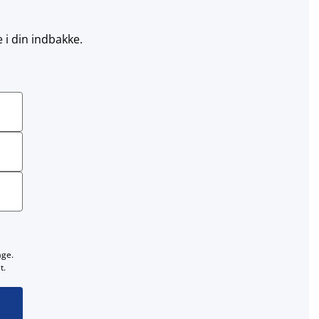
 i din indbakke.
age.
t.