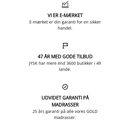

VI ER E-MÆRKET
E-mærket er din garanti for en sikker
handel.

47 ÅR MED GODE TILBUD
JYSK har mere end 3600 butikker i 49
lande.

UDVIDET GARANTI PÅ
MADRASSER
25 års garanti på alle vores GOLD
madrasser.