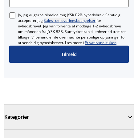
Ja, jeg vil gerne tilmelde mig JYSK B2B-nyhedsbrev. Samtidig
accepterer jeg
Salgs- og leveringsbetingelser
for
nyhedsbrevet. Jeg kan forvente at modtage 1-2 nyhedsbreve
om måneden fra JYSK B2B. Samtykket kan til enhver tid trækkes
tilbage. Vi behandler de ovennævnte personlige oplysninger for
at sende dig nyhedsbrevet. Læs mere i
Privatlivspolitikken
.
Tilmeld

Kategorier