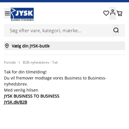




BUSINESS TO BUSINESS


Vælg din JYSK-butik

Forside
B2B-nyhedsbrev - Tak

Tak for din tilmelding!
Du vil fremover modtage vores Business to Business-
nyhedsbrev.
Med venlig hilsen
JYSK BUSINESS TO BUSINESS
JYSK.dk/B2B