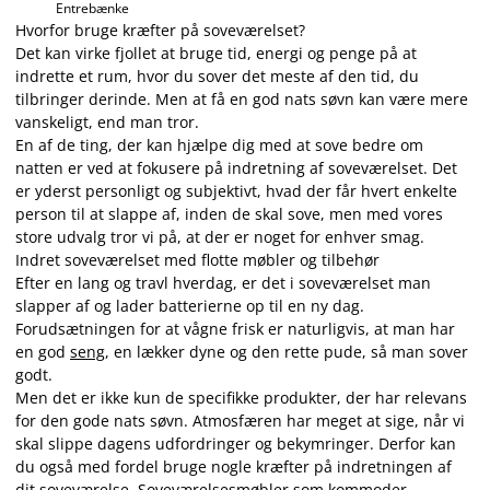
Entrebænke
Hvorfor bruge kræfter på soveværelset?
Det kan virke fjollet at bruge tid, energi og penge på at
indrette et rum, hvor du sover det meste af den tid, du
tilbringer derinde. Men at få en god nats søvn kan være mere
vanskeligt, end man tror.
En af de ting, der kan hjælpe dig med at sove bedre om
natten er ved at fokusere på indretning af soveværelset. Det
er yderst personligt og subjektivt, hvad der får hvert enkelte
person til at slappe af, inden de skal sove, men med vores
store udvalg tror vi på, at der er noget for enhver smag.
Indret soveværelset med flotte møbler og tilbehør
Efter en lang og travl hverdag, er det i soveværelset man
slapper af og lader batterierne op til en ny dag.
Forudsætningen for at vågne frisk er naturligvis, at man har
en god
seng
, en lækker dyne og den rette pude, så man sover
godt.
Men det er ikke kun de specifikke produkter, der har relevans
for den gode nats søvn. Atmosfæren har meget at sige, når vi
skal slippe dagens udfordringer og bekymringer. Derfor kan
du også med fordel bruge nogle kræfter på indretningen af
dit soveværelse. Soveværelsesmøbler som
kommoder
,