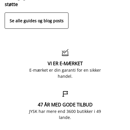
o
støtte
Se alle guides og blog posts

VI ER E-MÆRKET
E-mærket er din garanti for en sikker
handel.

47 ÅR MED GODE TILBUD
JYSK har mere end 3600 butikker i 49
lande.