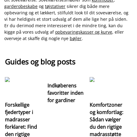
garderobeskabe
og
tøjstativer
sikrer dig både mere
opbevaring og et lækkert, stilfuldt look til dit soveværelse, og
vi har heldigvis et stort udvalg af dem alle lige her på siden.
Er du derimod mere interesseret i de mindre ting, kan du
kigge på vores udvalg af
opbevaringskasser og kurve
, eller
overveje at skaffe dig nogle nye
bøjler
.
Guides og blog posts
Indkøberens
favoritter inden
for gardiner
Forskellige
Komfortzoner
fjedertyper i
og komfortlag:
I
madrasser
Sådan vælger
fa
forklaret: Find
du den rigtige
fo
den rigtige
madrasstøtte