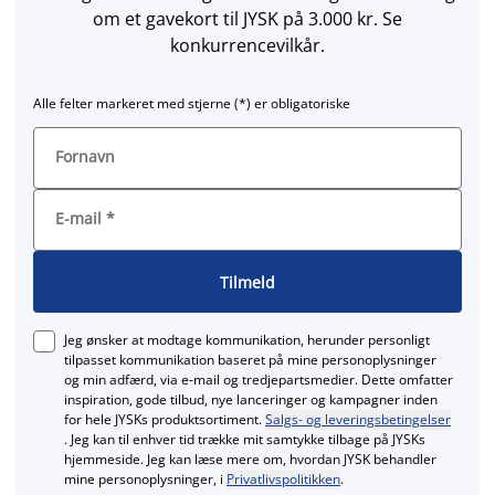
om et gavekort til JYSK på 3.000 kr. Se
konkurrencevilkår.
Alle felter markeret med stjerne (*) er obligatoriske
Fornavn
E-mail
*
Tilmeld
Jeg ønsker at modtage kommunikation, herunder personligt
tilpasset kommunikation baseret på mine personoplysninger
og min adfærd, via e‑mail og tredjepartsmedier. Dette omfatter
inspiration, gode tilbud, nye lanceringer og kampagner inden
for hele JYSKs produktsortiment.
Salgs- og leveringsbetingelser
. Jeg kan til enhver tid trække mit samtykke tilbage på JYSKs
hjemmeside. Jeg kan læse mere om, hvordan JYSK behandler
mine personoplysninger, i
Privatlivspolitikken
.