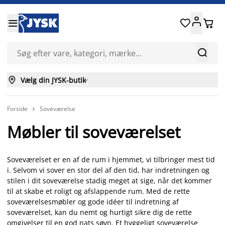






Vælg din JYSK-butik

Forside
Soveværelse

Møbler til soveværelset
Soveværelset er en af de rum i hjemmet, vi tilbringer mest tid
i. Selvom vi sover en stor del af den tid, har indretningen og
stilen i dit soveværelse stadig meget at sige, når det kommer
til at skabe et roligt og afslappende rum. Med de rette
soveværelsesmøbler og gode idéer til indretning af
soveværelset, kan du nemt og hurtigt sikre dig de rette
omgivelser til en god nats søvn. Et hyggeligt soveværelse