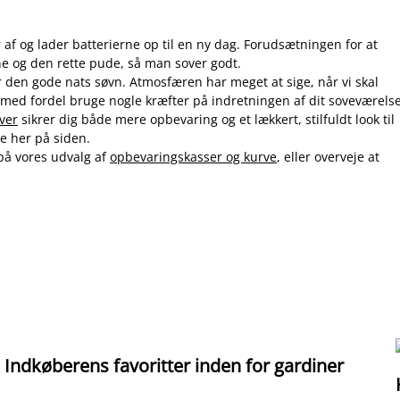
 af og lader batterierne op til en ny dag. Forudsætningen for at
ne og den rette pude, så man sover godt.
r den gode nats søvn. Atmosfæren har meget at sige, når vi skal
med fordel bruge nogle kræfter på indretningen af dit soveværelse
iver
sikrer dig både mere opbevaring og et lækkert, stilfuldt look til
ige her på siden.
på vores udvalg af
opbevaringskasser og kurve
, eller overveje at
Indkøberens favoritter inden for gardiner