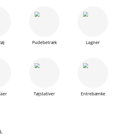
tøj
Pudebetræk
Lagner
faer
Tøjstativer
Entrebænke
å,