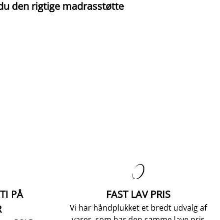
I
du den rigtige madrasstøtte
o

TI PÅ
FAST LAV PRIS
R
Vi har håndplukket et bredt udvalg af
varer, som har den samme lave pris