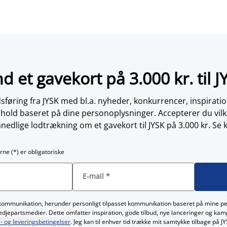
nd et gavekort på 3.000 kr. til J
øring fra JYSK med bl.a. nyheder, konkurrencer, inspirati
dhold baseret på dine personoplysninger. Accepterer du vilk
nedlige lodtrækning om et gavekort til JYSK på 3.000 kr. Se 
rne (*) er obligatoriske
E-mail
*
kommunikation, herunder personligt tilpasset kommunikation baseret på mine p
redjepartsmedier. Dette omfatter inspiration, gode tilbud, nye lanceringer og ka
- og leveringsbetingelser
. Jeg kan til enhver tid trække mit samtykke tilbage på 