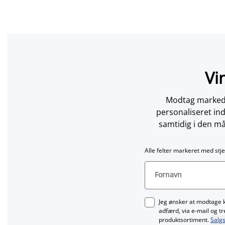
Vi
Modtag markedsf
personaliseret in
samtidig i den må
Alle felter markeret med stje
Fornavn
Jeg ønsker at modtage 
adfærd, via e‑mail og t
produktsortiment.
Salgs