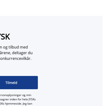
YSK
on og tilbud med
årene, deltager du
konkurrencevilkår.
Tilmeld
ersonoplysninger og min
mpagner inden for hele JYSKs
JYSKs hjemmeside. Jeg kan