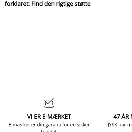
forklaret: Find den rigtige støtte

VI ER E-MÆRKET
47 ÅR
E-mærket er din garanti for en sikker
JYSK har m
handel.