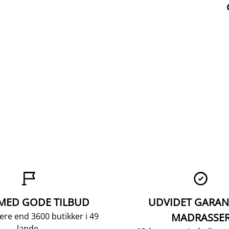


 MED GODE TILBUD
UDVIDET GARAN
ere end 3600 butikker i 49
MADRASSE
lande.