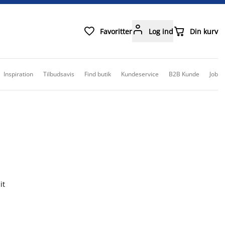



Favoritter
Log ind
Din kurv
Inspiration
Tilbudsavis
Find butik
Kundeservice
B2B Kunde
Job
it