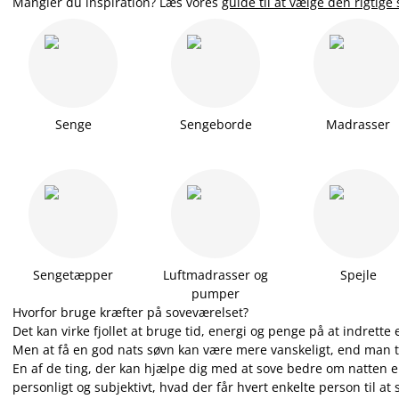
Mangler du inspiration? Læs
vores
guide til at vælge den rigtige
Senge
Sengeborde
Madrasser
Sengetæpper
Luftmadrasser og
Spejle
pumper
Hvorfor bruge kræfter på soveværelset?
Det kan virke fjollet at bruge tid, energi og penge på at indrette
Men at få en god nats søvn kan være mere vanskeligt, end man t
En af de ting, der kan hjælpe dig med at sove bedre om natten er
personligt og subjektivt, hvad der får hvert enkelte person til at