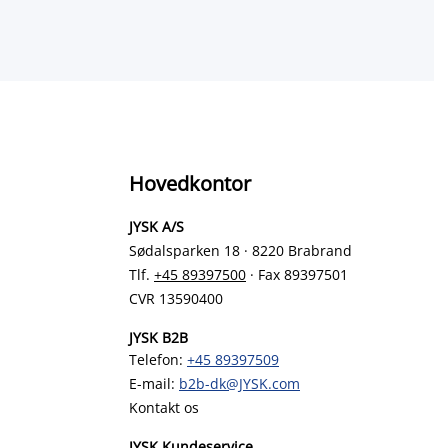
Hovedkontor
JYSK A/S
Sødalsparken 18 · 8220 Brabrand
Tlf.
+45 89397500
· Fax 89397501
CVR 13590400
JYSK B2B
Telefon:
+45 89397509
E-mail:
b2b-dk@JYSK.com
Kontakt os
JYSK Kundeservice