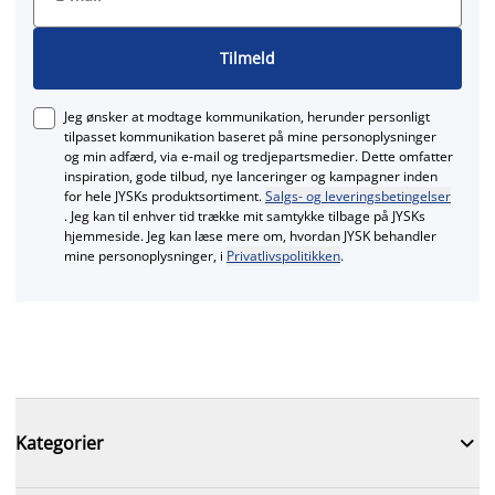
Tilmeld
Jeg ønsker at modtage kommunikation, herunder personligt
tilpasset kommunikation baseret på mine personoplysninger
og min adfærd, via e‑mail og tredjepartsmedier. Dette omfatter
inspiration, gode tilbud, nye lanceringer og kampagner inden
for hele JYSKs produktsortiment.
Salgs- og leveringsbetingelser
. Jeg kan til enhver tid trække mit samtykke tilbage på JYSKs
hjemmeside. Jeg kan læse mere om, hvordan JYSK behandler
mine personoplysninger, i
Privatlivspolitikken
.

Kategorier