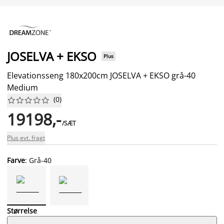
JOSELVA + EKSO
Plus
Elevationsseng 180x200cm JOSELVA + EKSO grå-40
Medium
(
0
)










19198,-
/SÆT
Plus evt. fragt
Farve
: Grå-40
Størrelse