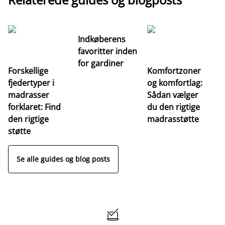
Indkøberens
favoritter inden
for gardiner
Forskellige
Komfortzoner
fjedertyper i
og komfortlag:
I
madrasser
Sådan vælger
fa
forklaret: Find
du den rigtige
fo
den rigtige
madrasstøtte
o
støtte
Se alle guides og blog posts
