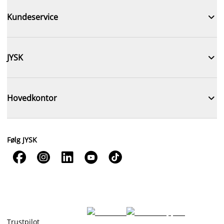

Kundeservice

JYSK

Hovedkontor
Følg JYSK





Trustpilot