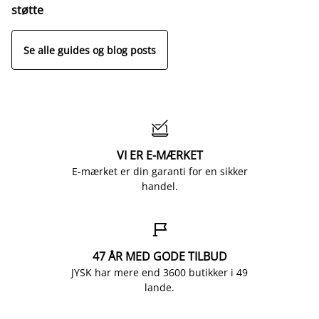
o
støtte
Se alle guides og blog posts

VI ER E-MÆRKET
E-mærket er din garanti for en sikker
handel.

47 ÅR MED GODE TILBUD
JYSK har mere end 3600 butikker i 49
lande.