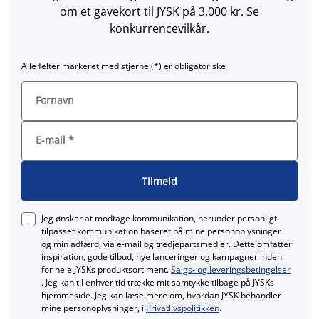
om et gavekort til JYSK på 3.000 kr. Se
konkurrencevilkår.
Alle felter markeret med stjerne (*) er obligatoriske
Fornavn
E-mail
*
Tilmeld
Jeg ønsker at modtage kommunikation, herunder personligt
tilpasset kommunikation baseret på mine personoplysninger
og min adfærd, via e‑mail og tredjepartsmedier. Dette omfatter
inspiration, gode tilbud, nye lanceringer og kampagner inden
for hele JYSKs produktsortiment.
Salgs- og leveringsbetingelser
. Jeg kan til enhver tid trække mit samtykke tilbage på JYSKs
hjemmeside. Jeg kan læse mere om, hvordan JYSK behandler
mine personoplysninger, i
Privatlivspolitikken
.