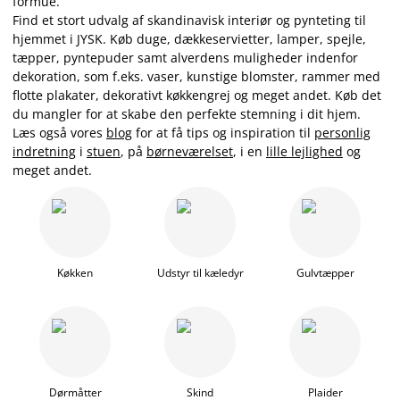
formue.
Find et stort udvalg af skandinavisk interiør og pynteting til
hjemmet i JYSK. Køb duge, dækkeservietter, lamper, spejle,
tæpper, pyntepuder samt alverdens muligheder indenfor
dekoration, som f.eks. vaser, kunstige blomster, rammer med
flotte plakater, dekorativt køkkengrej og meget andet. Køb det
du mangler for at skabe den perfekte stemning i dit hjem.
Læs også vores
blog
for at få tips og inspiration til
personlig
indretning
i
stuen
, på
børneværelset
, i en
lille lejlighed
og
meget andet.
Køkken
Udstyr til kæledyr
Gulvtæpper
Dørmåtter
Skind
Plaider