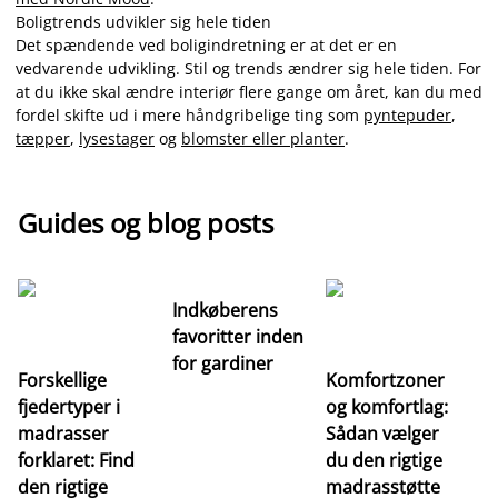
Boligtrends udvikler sig hele tiden
Det spændende ved boligindretning er at det er en
vedvarende udvikling. Stil og trends ændrer sig hele tiden. For
at du ikke skal ændre interiør flere gange om året, kan du med
fordel skifte ud i mere håndgribelige ting som
pyntepuder
,
tæpper
,
lysestager
og
blomster eller planter
.
Guides og blog posts
Indkøberens
favoritter inden
for gardiner
Forskellige
Komfortzoner
fjedertyper i
og komfortlag:
I
madrasser
Sådan vælger
fa
forklaret: Find
du den rigtige
fo
den rigtige
madrasstøtte