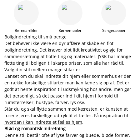
Børneartikler
Børnemøbler
Sengetæpper
Boligindretning til små penge
Det behøver ikke være en dyr affære at skabe en flot
boligindretning. Det kræver blot lidt kreativitet og øje for
sammensætning af flotte ting og materialer. JYSK har mange
flotte ting til boligen til skarpe priser, som alle har råd til.
Vælg din stil mellem mange stilarter
Uanset om du skal indrette dit hjem eller sommerhus er der
en række forskellige stilarter man kan læne sig op af. Det er
godt at hente inspiration til udsmykning hos andre, men gør
det personligt, så det passer ind i dit hjem i forhold til
rumstørrelser, hustype, farver, lys osv.
Står du og skal flytte sammen med kæresten, er kunsten at
forene jeres forskellige udtryk til et fælles. Få inspiration til
hvordan I kan indrette et fælles hjem
.
Blød og romantisk indretning
Denne stil består ofte af lyse farver og buede, bløde former.