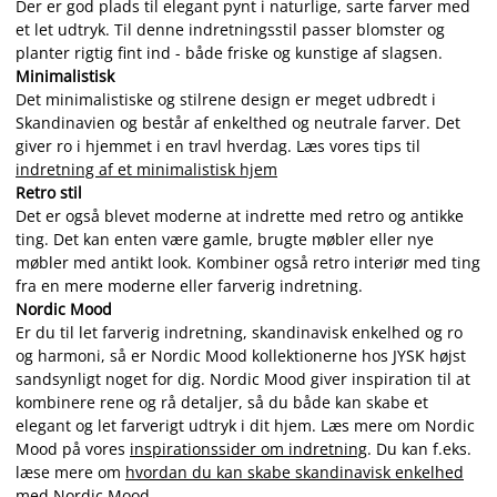
Der er god plads til elegant pynt i naturlige, sarte farver med
et let udtryk. Til denne indretningsstil passer blomster og
planter rigtig fint ind - både friske og kunstige af slagsen.
Minimalistisk
Det minimalistiske og stilrene design er meget udbredt i
Skandinavien og består af enkelthed og neutrale farver. Det
giver ro i hjemmet i en travl hverdag. Læs vores tips til
indretning af et minimalistisk hjem
Retro stil
Det er også blevet moderne at indrette med retro og antikke
ting. Det kan enten være gamle, brugte møbler eller nye
møbler med antikt look. Kombiner også retro interiør med ting
fra en mere moderne eller farverig indretning.
Nordic Mood
Er du til let farverig indretning, skandinavisk enkelhed og ro
og harmoni, så er Nordic Mood kollektionerne hos JYSK højst
sandsynligt noget for dig. Nordic Mood giver inspiration til at
kombinere rene og rå detaljer, så du både kan skabe et
elegant og let farverigt udtryk i dit hjem. Læs mere om Nordic
Mood på vores
inspirationssider om indretning
. Du kan f.eks.
læse mere om
hvordan du kan skabe skandinavisk enkelhed
med Nordic Mood
.