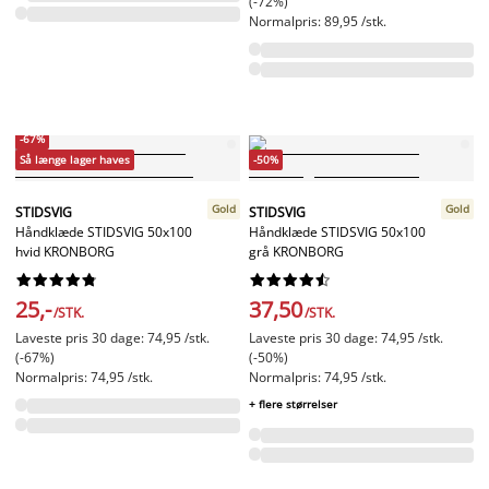
(-72%)
Normalpris: 89,95 /stk.
-67%
Så længe lager haves
-50%
Gold
Gold
STIDSVIG
STIDSVIG
Håndklæde STIDSVIG 50x100
Håndklæde STIDSVIG 50x100
hvid KRONBORG
grå KRONBORG




















25,-
37,50
/STK.
/STK.
Laveste pris 30 dage: 74,95 /stk.
Laveste pris 30 dage: 74,95 /stk.
(-67%)
(-50%)
Normalpris: 74,95 /stk.
Normalpris: 74,95 /stk.
+ flere størrelser