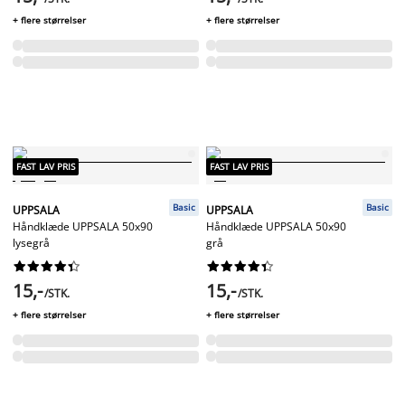
+ flere størrelser
+ flere størrelser
FAST LAV PRIS
FAST LAV PRIS
Basic
Basic
UPPSALA
UPPSALA
Håndklæde UPPSALA 50x90
Håndklæde UPPSALA 50x90
lysegrå
grå




















15,-
15,-
/STK.
/STK.
+ flere størrelser
+ flere størrelser