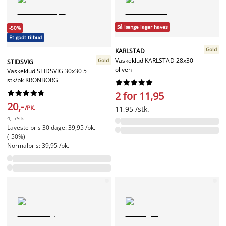
Så længe lager haves
-50%
Et godt tilbud
Gold
KARLSTAD
Vaskeklud KARLSTAD 28x30
Gold
STIDSVIG
oliven
Vaskeklud STIDSVIG 30x30 5
stk/pk KRONBORG




















2 for 11,95
20,-
/PK.
11,95 /stk.
4,- /Stk
Laveste pris 30 dage: 39,95 /pk.
(-50%)
Normalpris: 39,95 /pk.