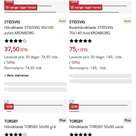
-50%
-50%
Så længe lager haves
Så længe lager haves
Gold
Gold
STIDSVIG
STIDSVIG
Håndklæde STIDSVIG 50x100
Badehåndklæde STIDSVIG
asfalt KRONBORG
70x140 hvid KRONBORG




















37,50
75,-
/STK.
/STK.
Laveste pris 30 dage: 74,95 /stk.
Laveste pris 30 dage: 149,- /stk.
(-50%)
(-50%)
Normalpris: 74,95 /stk.
Normalpris: 149,- /stk.
+ flere størrelser
-50%
-50%
Plus
Plus
TORSBY
TORSBY
Håndklæde TORSBY 50x90 grå
Håndklæde TORSBY 50x90 sand



















