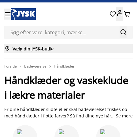






Vælg din JYSK-butik

Forside
Badeværelse
Håndklæder


Håndklæder og vaskeklude
i lækre materialer
Er dine håndklæder slidte eller skal badeværelset friskes op
med håndklæder i flotte farver? Så find dine nye håndklæder
...
Se mere
hos JYSK. Vi har et bredt sortiment af håndklæder,
badehåndklæder, gæstehåndklæder, strandhåndklæder,
vaskeklude og børnehåndklæder i forskellige farver, mønstre,