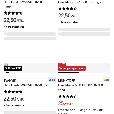
Håndklæde SVANVIK 50x90
Håndklæde SVANVIK 50x90 gul
natur




















22,50
/STK.
22,50
/STK.
+ flere størrelser
+ flere størrelser
-72%
FAST LAV PRIS
Så længe lager haves
Basic
Gold
SVANVIK
MUNKTORP
Håndklæde SVANVIK 50x90 grå
Håndklæde MUNKTORP 50x100
sand




















22,50
/STK.
25,-
/STK.
+ flere størrelser
Laveste pris 30 dage: 89,95 /stk.