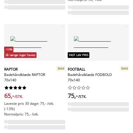
-13%
Så længe lager haves
FAST LAV PRIS
Gold
Gold
RAPTOR
FOOTBALL
Badehåndklæde RAPTOR
Badehåndklæde FODBOLD
70x140
70x140




















65,-
75,-
/STK.
/STK.
Laveste pris 30 dage: 75,- /stk.
(-13%)
Normalpris: 75,- /stk.