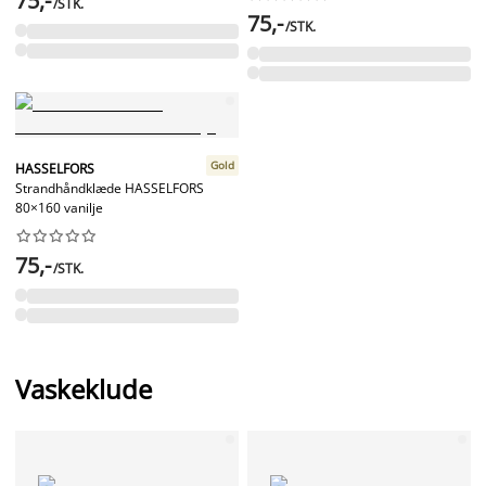
75,-
/STK.
75,-
/STK.
Gold
HASSELFORS
Strandhåndklæde HASSELFORS
80×160 vanilje










75,-
/STK.
Vaskeklude