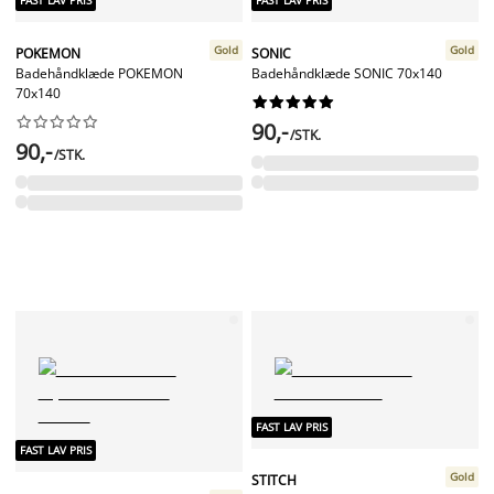
FAST LAV PRIS
FAST LAV PRIS
Gold
Gold
POKEMON
SONIC
Badehåndklæde POKEMON
Badehåndklæde SONIC 70x140
70x140




















90,-
/STK.
90,-
/STK.
FAST LAV PRIS
FAST LAV PRIS
Gold
STITCH