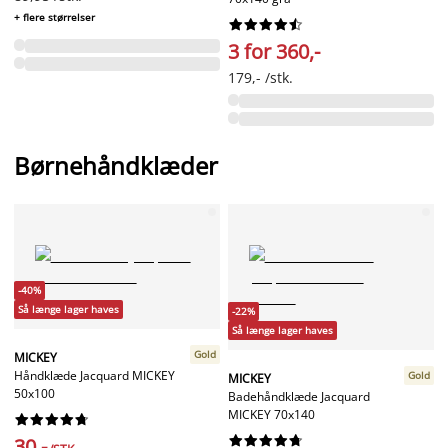
+ flere størrelser










3 for 360,-
179,- /stk.
Børnehåndklæder
-40%
Så længe lager haves
-22%
Så længe lager haves
Gold
MICKEY
Håndklæde Jacquard MICKEY
Gold
MICKEY
50x100
Badehåndklæde Jacquard
MICKEY 70x140




















30,-