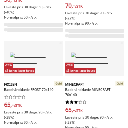
/STK.
70,-
/STK.
Laveste pris 30 dage: 50,- /stk.
(-40%)
Laveste pris 30 dage: 90,- /stk.
Normalpris: 50,- /stk.
(-22%)
Normalpris: 90,- /stk.
-28%
-28%
Så længe lager haves
Så længe lager haves
Gold
Gold
FROZEN
MINECRAFT
Badehåndklæde FROST 70x140
Badehåndklæde MINECRAFT
70x140




















65,-
/STK.
65,-
/STK.
Laveste pris 30 dage: 90,- /stk.
(-28%)
Laveste pris 30 dage: 90,- /stk.
Normalpris: 90,- /stk.
(-28%)
Normalpris: 90,- /stk.