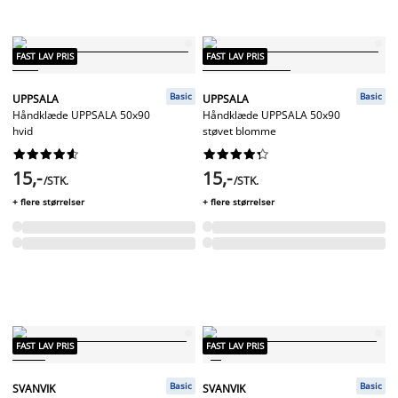
FAST LAV PRIS
FAST LAV PRIS
Basic
Basic
UPPSALA
UPPSALA
Håndklæde UPPSALA 50x90
Håndklæde UPPSALA 50x90
hvid
støvet blomme




















15,-
15,-
/STK.
/STK.
+ flere størrelser
+ flere størrelser
FAST LAV PRIS
FAST LAV PRIS
Basic
Basic
SVANVIK
SVANVIK