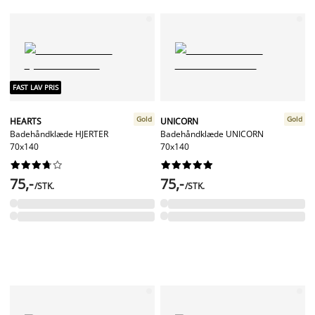
FAST LAV PRIS
Gold
Gold
HEARTS
UNICORN
Badehåndklæde HJERTER
Badehåndklæde UNICORN
70x140
70x140




















75,-
75,-
/STK.
/STK.