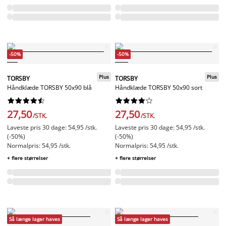
-50%
-50%
Plus
Plus
TORSBY
TORSBY
Håndklæde TORSBY 50x90 blå
Håndklæde TORSBY 50x90 sort




















27,50
27,50
/STK.
/STK.
Laveste pris 30 dage: 54,95 /stk.
Laveste pris 30 dage: 54,95 /stk.
(-50%)
(-50%)
Normalpris: 54,95 /stk.
Normalpris: 54,95 /stk.
+ flere størrelser
+ flere størrelser
Så længe lager haves
Så længe lager haves