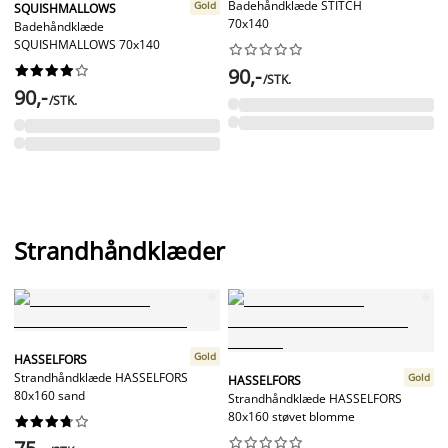
Badehåndklæde STITCH
Gold
SQUISHMALLOWS
70x140
Badehåndklæde
SQUISHMALLOWS 70x140




















90,-
/STK.
90,-
/STK.
Strandhåndklæder
Gold
HASSELFORS
Strandhåndklæde HASSELFORS
Gold
HASSELFORS
80x160 sand
Strandhåndklæde HASSELFORS
80x160 støvet blomme



















