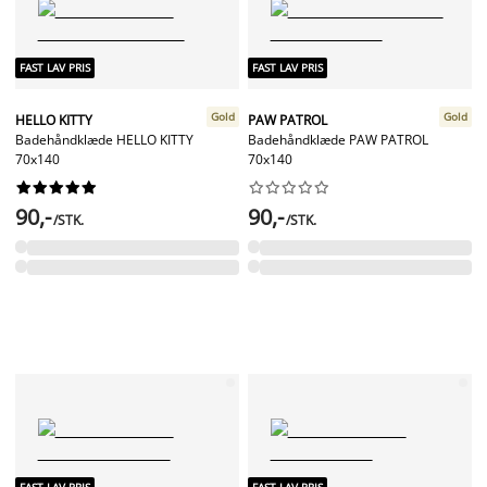
FAST LAV PRIS
FAST LAV PRIS
Gold
Gold
HELLO KITTY
PAW PATROL
Badehåndklæde HELLO KITTY
Badehåndklæde PAW PATROL
70x140
70x140




















90,-
90,-
/STK.
/STK.