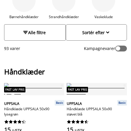
størrelser, tekstiler og kvalitet. Vores sjove håndklæder til børn
er printet med motiver af kendte figurer fra tv og streaming
samt andre aktuelle temaer som gaming og dyr. Nyd vores
Børnehåndklæder
Strandhåndklæder
Vaskeklude
G
lækre håndklæder og find din favorit i dag.


Alle filtre
Sortér efter
93 varer
Kampagnevarer
Håndklæder
FAST LAV PRIS
FAST LAV PRIS
Basic
Basic
UPPSALA
UPPSALA
Håndklæde UPPSALA 50x90
Håndklæde UPPSALA 50x90
lysegrøn
støvet blå




















15,-
15,-
/STK.
/STK.